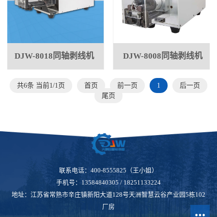
DJW-8018同轴剥线机
DJW-8008同轴剥线机
共6条 当前1/1页
首页
前一页
1
后一页
尾页
联系电话：400-8555825（王小姐）
手机号：13584840305 / 18251133224
地址：江苏省常熟市辛庄镇新阳大道128号天洲智慧云谷产业园5栋102
厂房