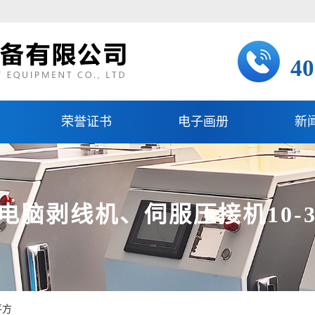
40
荣誉证书
电子画册
新
电脑剥线机、伺服压接机10-3
平方