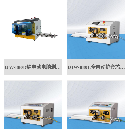
DJW-880D纯电动电脑剥线机6-50方
DJW-880L全自动护套芯线一体机φ5MM