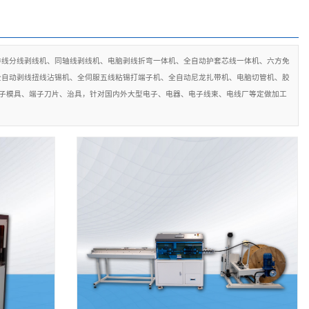
排线分线剥线机、同轴线剥线机、电脑剥线折弯一体机、全自动护套芯线一体机、六方免
全自动剥线扭线沾锡机、全伺服五线粘锡打端子机、全自动尼龙扎带机、电脑切管机、胶
端子模具、端子刀片、治具，针对国内外大型电子、电器、电子线束、电线厂等定做加工