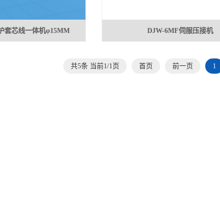
动护套芯线一体机φ15MM
DJW-6MF伺服压接机
共5条 当前1/1页
首页
前一页
1