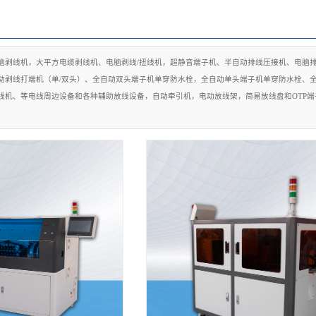
脑剥线机，大平方电缆剥线机、电脑剥线/扭线机，超静音端子机、半自动排线压接机、电脑
动剥线打端机（单/双头）、全自动双头端子机单穿防水栓，全自动单头端子机单穿防水栓、
线机、等电线周边设备和各种辅助放线设备，自动牵引机，电动放线架，简易放线盘和OTP